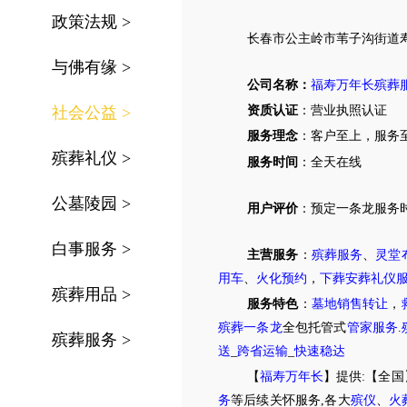
政策法规
>
长春市
公主岭市苇子沟街道
与佛有缘
>
公司名称：
福寿万年长殡葬
社会公益
>
资质认证
：营业执照认证
服务理念
：客户至上，服务
殡葬礼仪
>
服务时间
：全天在线
公墓陵园
>
用户评价
：
预定
一条龙服务
白事服务
>
主营服务
：
殡葬服务
、
灵堂
用车
、
火化预约
，
下葬安葬礼仪
殡葬用品
>
服务特色
：
墓地销售转让
，
殡葬一条龙
全包托管式
管家服务
.
殡葬服务
>
送
_
跨省运输
_
快速稳达
【
福寿万年长
】提供:【全国
务
等后续关怀服务,各大
殡仪
、
火