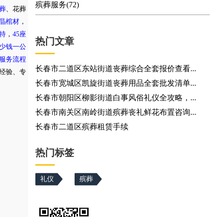
殡葬服务(72)
葬
、花葬
晶棺材
，
特
，
45座
热门文章
少钱一公
服务流程
长春市二道区东站街道丧葬综合全套报价查看...
务经验、专
长春市宽城区凯旋街道丧葬用品全套批发清单...
长春市朝阳区柳影街道白事风俗礼仪全攻略，...
长春市南关区南岭街道殡葬丧礼鲜花布置咨询...
长春市二道区殡葬租赁手续
热门标签
礼仪
殡葬