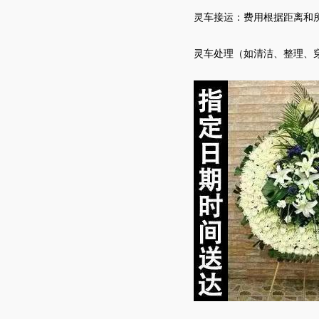
灵车
接运：费用根据距离和
灵车
处理（如清洁、整理、