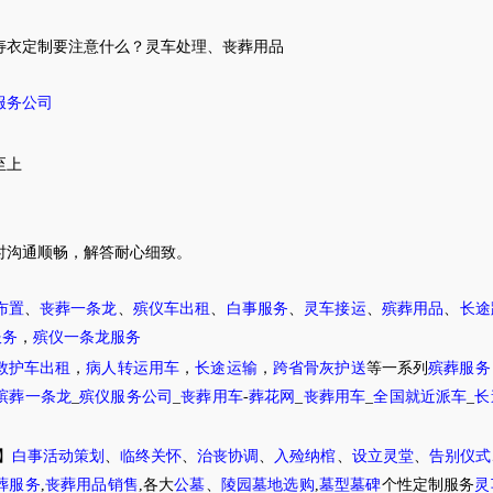
寿衣定制要注意什么？
灵车
处理
、
丧葬用品
服务公司
至上
时
沟通顺畅，解答耐心细致。
布置
、
丧葬一条龙
、
殡仪车出租
、
白事服务
、
灵车接运
、
殡葬用品
、
长途
服务
，
殡仪一条龙服务
救护车出租
，
病人转运用车
，
长途运输
，
跨省骨灰护送
等一系列
殡葬服务
殡葬一条龙
_
殡仪服务公司
_
丧葬用车
-
葬花网
_
丧葬用车
_
全国就近派车
_
长
】
白事活动策划
、
临终关怀
、
治丧协调
、
入殓纳棺
、
设立灵堂
、
告别仪式
葬服务
,
丧葬用品销售
,各大
公墓
、
陵园墓地选购
,
墓型墓碑
个性定制服务
灵