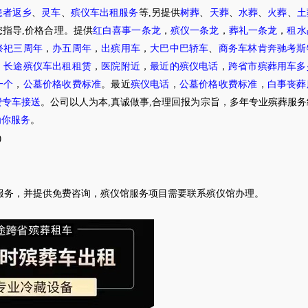
患者返乡
、
灵车
、
殡仪车出租服务
等,另提供
树葬
、
天葬
、
水葬
、
火葬
、
土
指导,价格合理。提供
红白喜事一条龙
，
殡仪一条龙
，
葬礼一条龙
，
租水
祭祀三周年
，
办五周年
，
出殡用车
，
大巴中巴轿车
、
商务车林肯奔驰考斯
，
长途殡仪车出租租赁
，
医院附近
，
最近的殡仪电话
，
跨省市殡葬用车多
一个
，
公墓价格收费标准
。最近
殡仪电话
，
公墓价格收费标准
，
白事丧葬
费专车接送
。公司以人为本,真诚做事,合理回报为宗旨，多年专业殡葬服
为你服务
。
0
服务，并提供免费咨询，殡仪馆服务项目需要联系殡仪馆办理。