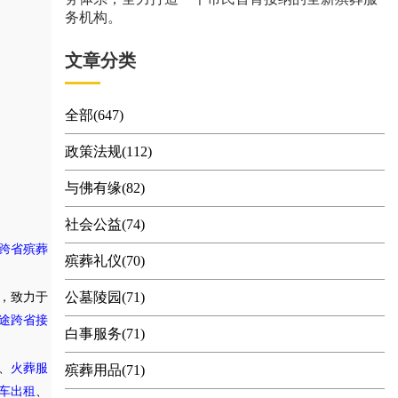
务机构。
文章分类
全部(647)
政策法规(112)
与佛有缘(82)
社会公益(74)
跨省殡葬
殡葬礼仪(70)
公墓陵园(71)
，致力于
途跨省接
白事服务(71)
、
火葬服
殡葬用品(71)
车出租
、