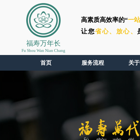
高素质高效率的“
一
让您
省心、
放心、
福寿万年长
Fu Shou Wan Nian Chang
首页
服务流程
关于