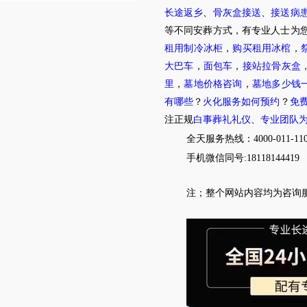
长途返乡
、
骨灰盒接送
、
接送病
等不同安葬方式，有专业人士为您
租用制冷冰柜
，
购买租用冰棺
，
大巴车
，
面包车
，
接站拉骨灰盒
里
，
墓地价格咨询
，
墓地多少钱
有哪些
？
火化服务如何预约
？
免
注正规
白事葬礼礼仪
、
专业团队
全天服务热线
：4000-011-11
手机微信同号:18118144419
注；整个网站内容均为咨询