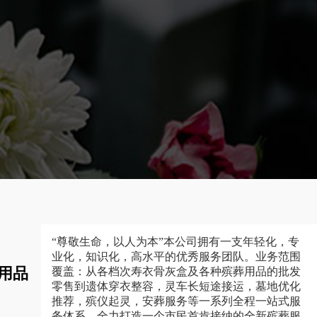
“尊敬生命，以人为本”本公司拥有一支年轻化，专
业化，知识化，高水平的优秀服务团队。业务范围
用品
覆盖：从各档次寿衣骨灰盒及各种殡葬用品的批发
零售到遗体穿衣整容，灵车长短途接运，墓地优化
推荐，殡仪起灵，安葬服务等一系列全程一站式服
务体系，全力打造一个市民首肯接纳的全新殡葬服