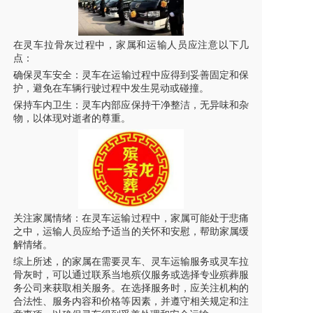
在
灵车拉骨灰
过程中，家属和运输人员应注意以下几
点：
确保
灵车
安全：
灵车
在运输过程中应得到妥善固定和保
护，避免在车辆行驶过程中发生晃动或碰撞。
保持车内卫生：灵车内部应保持干净整洁，无异味和杂
物，以体现对逝者的尊重。
关注家属情绪：在
灵车
运输过程中，家属可能处于悲痛
之中，运输人员应给予适当的关怀和安慰，帮助家属缓
解情绪。
综上所述，的家属在需要灵车、
灵车
运输服务或
灵车拉
骨灰
时，可以通过联系当地殡仪
服务
或选择专业殡葬服
务公司来获取相关服务。在选择服务时，应关注机构的
合法性、服务内容和价格等因素，并遵守相关规定和注