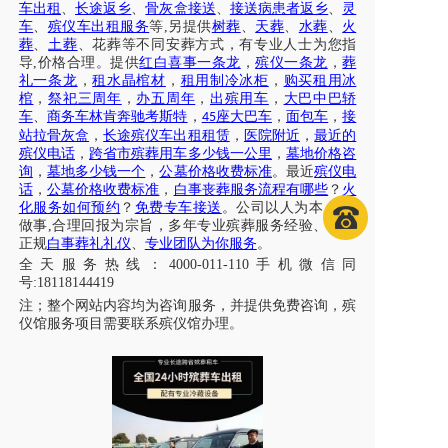
车出租
、
长途返乡
、
骨灰盒接送
、
接送病患者返乡
、
灵
车
、
殡仪车出租服务
等
,另提供
树葬
、
天葬
、
水葬
、
火
葬
、
土葬
、花葬等不同安葬方式，有专业人士为您指
导
,价格合理。提供
红白喜事一条龙
，
殡仪一条龙
，
葬
礼一条龙
，
租水晶棺材
，
租用制冷冰柜
，
购买租用冰
棺
，
祭祀三周年
，
办五周年
，
出殡用车
，
大巴中巴轿
车
、
商务车林肯奔驰考斯特
，
座大巴车
，
面包车
，
接
45
站拉骨灰盒
，
长途殡仪车出租租赁
，
医院附近
，
最近的
殡仪电话
，
跨省市殡葬用车多少钱一公里
，
墓地价格咨
询
，
墓地多少钱一个
，
公墓价格收费标准
。最近
殡仪电
话
，
公墓价格收费标准
，
白事丧葬服务流程有哪些
？
火
化服务如何预约
？
免费专车接送
。公司以人为本
,真诚
做事,合理回报为宗旨，多年专业殡葬服务经验、专注
正规
白事葬礼礼仪
、
专业团队为你服务
。
全天服务热线
：
4000-011-110
手机微信同
号
:18118144419
注；
整个网站内容均为咨询服务，并提供免费咨询，殡
仪馆服务项目需要联系殡仪馆办理
。