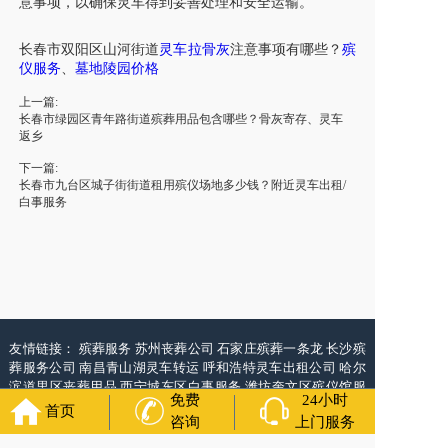
意事项，以确保
灵车
得到妥善处理和安全运输。
长春市
双阳区山河街道
灵车
拉骨灰
注意事项
有哪些？
殡
仪
服务
、
墓地陵园价格
上一篇:
长春市绿园区青年路街道殡葬用品包含哪些？骨灰寄存、灵车
返乡
下一篇:
长春市九台区城子街街道租用殡仪场地多少钱？附近灵车出租/
白事服务
友情链接：
殡葬服务
苏州丧葬公司
石家庄殡葬一条龙
长沙殡
葬服务公司
南昌青山湖灵车转运
呼和浩特灵车出租公司
哈尔
滨道里区丧葬用品
西宁城东区白事服务
潍坊奎文区殡仪馆服
免费
24小时
务
乳山寿衣店铺
杭州上城区灵堂布置
沈阳浑南区殡葬平台
中
首页
咨询
上门服务
国墓地网
中国非急救转运网
网站建设
中国殡葬一条龙网
中国
救护车网
葬花店
葬花服务网