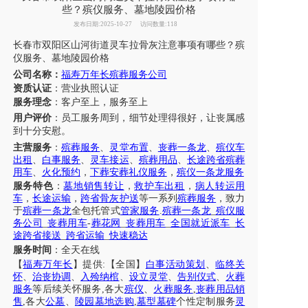
些？殡仪服务、墓地陵园价格
发布日期:2025-10-27
访问数量:118
长春市
双阳区山河街道
灵车
拉骨灰
注意事项
有哪些？
殡
仪
服务
、
墓地陵园价格
公司名称：
福寿万年长殡葬服务公司
资质认证
：营业执照认证
服务理念
：客户至上，服务至上
用户评价
：
员工
服务周到，细节处理得很好，让
丧属
感
到十分安慰。
主营服务
：
殡葬服务
、
灵堂布置
、
丧葬一条龙
、
殡仪车
出租
、
白事服务
、
灵车接运
、
殡葬用品
、
长途跨省殡葬
用车
、
火化预约
，
下葬安葬礼仪服务
，
殡仪一条龙服务
服务特色
：
墓地销售转让
，
救护车出租
，
病人转运用
车
，
长途运输
，
跨省骨灰护送
等一系列
殡葬服务
，致力
于
殡葬一条龙
全包托管式
管家服务
.
殡葬一条龙
_
殡仪服
务公司
_
丧葬用车
-
葬花网
_
丧葬用车
_
全国就近派车
_
长
途跨省接送
_
跨省运输
_
快速稳达
服务时间
：全天在线
【
福寿万年长
】提供
:【全国】
白事活动策划
、
临终关
怀
、
治丧协调
、
入殓纳棺
、
设立灵堂
、
告别仪式
、
火葬
服务
等后续关怀服务
,各大
殡仪
、
火葬服务
,
丧葬用品销
售
,各大
公墓
、
陵园墓地选购
,
墓型墓碑
个性定制服务
灵