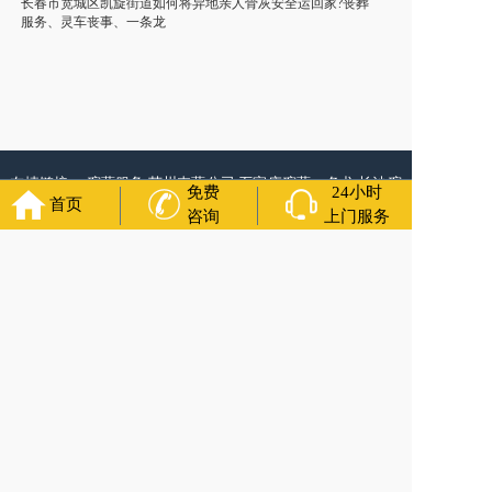
长春市宽城区凯旋街道如何将异地亲人骨灰安全运回家?丧葬
服务、灵车丧事、一条龙
友情链接：
殡葬服务
苏州丧葬公司
石家庄殡葬一条龙
长沙殡
免费
24小时
葬服务公司
南昌青山湖灵车转运
呼和浩特灵车出租公司
哈尔
首页
咨询
上门服务
滨道里区丧葬用品
西宁城东区白事服务
潍坊奎文区殡仪馆服
务
乳山寿衣店铺
杭州上城区灵堂布置
沈阳浑南区殡葬平台
中
国墓地网
中国非急救转运网
网站建设
中国殡葬一条龙网
中国
救护车网
葬花店
葬花服务网
福寿万年长
官方公众号