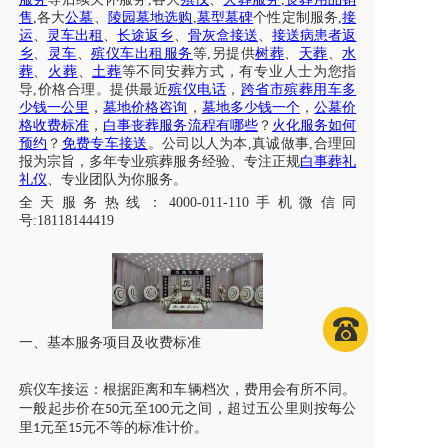
售
,各大
公墓
、
陵园墓地选购
,
墓型墓碑
个性定制服务
,
接
运
、
灵车出租
、
长途返乡
、
骨灰盒接送
、
接送病患者返
乡
、
灵车
、
殡仪车出租服务
等
,另提供
树葬
、
天葬
、
水
葬
、
火葬
、
土葬
等不同安葬方式，有专业人士为您指
导
,价格合理。提供
最近
殡仪电话
，
跨省市
殡葬用车
多
少钱一公里
，
墓地价格咨询
，
墓地多少钱一个
，
公墓价
格收费标准
，
白事丧葬服务流程有哪些
？
火化服务如何
预约
？
免费专车接送
。公司以人为本
,真诚做事,合理回
报为宗旨，多年专业殡葬服务经验、专注正规
白事葬礼
礼仪
、专业团队为你服务。
全天
服务热线：
4000-011-110
手机微信同
号
:18118144419
一、基本服务项目及收费标准
殡仪车
接运：根据距离和车辆档次，费用会有所不同。
一般起步价在
元至
元之间，超过五公里则按每公
50
100
里
元至
元不等的标准计价。
1
15