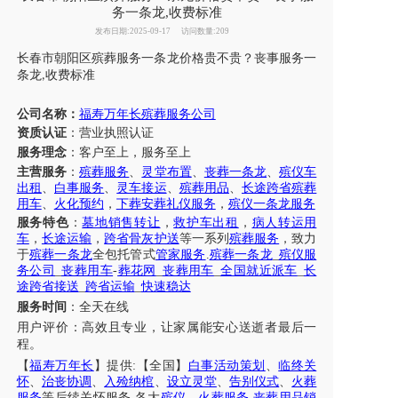
务一条龙,收费标准
发布日期:2025-09-17
访问数量:209
长春市
朝阳区
殡葬服务一条龙价格贵不贵？丧事服务一
条龙
收费标准
,
公司名称：
福寿万年长殡葬服务公司
资质认证
：营业执照认证
服务理念
：客户至上，服务至上
主营服务
：
殡葬服务
、
灵堂布置
、
丧葬一条龙
、
殡仪车
出租
、
白事服务
、
灵车接运
、
殡葬用品
、
长途跨省
殡葬
用车
、
火化预约
，
下葬安葬礼仪服务
，
殡仪一条龙服务
服务特色
：
墓地销售转让
，
救护车出租
，
病人转运用
车
，
长途运输
，
跨省骨灰护送
等一系列
殡葬服务
，致力
于
殡葬一条龙
全包托管式
管家服务
.
殡葬一条龙
_
殡仪服
务公司
_
丧葬用车
-
葬花网
_
丧葬用车
_
全国就近派车
_
长
途跨省接送
_
跨省运输
_
快速稳达
服务时间
：
全天在线
用户评价：
高效且专业，让
家属
能安心
送逝者最后一
程
。
【
福寿万年长
】提供
:【全国】
白事活动策划
、
临终关
怀
、
治丧协调
、
入殓纳棺
、
设立灵堂
、
告别仪式
、
火葬
服务
等后续关怀服务
,各大
殡仪
、
火葬服务
,
丧葬用品销