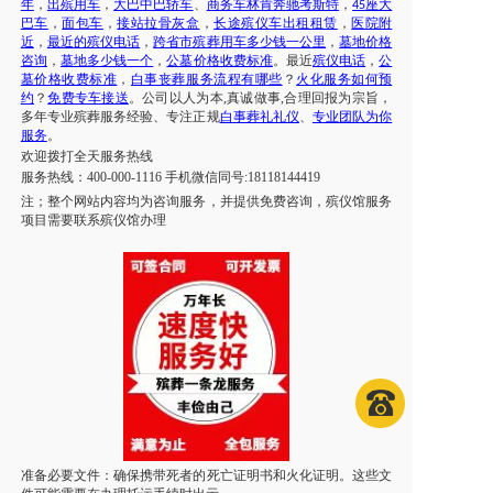
年
，
出殡用车
，
大巴中巴轿车
、
商务车林肯奔驰考斯特
，
座大
45
巴车
，
面包车
，
接站拉骨灰盒
，
长途殡仪车出租租赁
，
医院附
近
，
最近的殡仪电话
，
跨省市殡葬用车多少钱一公里
，
墓地价格
咨询
，
墓地多少钱一个
，
公墓价格收费标准
。最近
殡仪电话
，
公
墓价格收费标准
，
白事丧葬服务流程有哪些
？
火化服务如何预
约
？
免费专车接送
。公司以人为本,真诚做事,合理回报为宗旨，
多年专业殡葬服务经验、专注正规
白事葬礼礼仪
、
专业团队为你
服务
。
欢迎拨打全天服务热线
服务热线：400-000-1116 手机微信同号:18118144419
注；整个网站内容均为咨询服务，并提供免费咨询，殡仪馆服务
项目需要联系殡仪馆办理
准备必要文件：确保携带死者的死亡证明书和火化证明。这些文