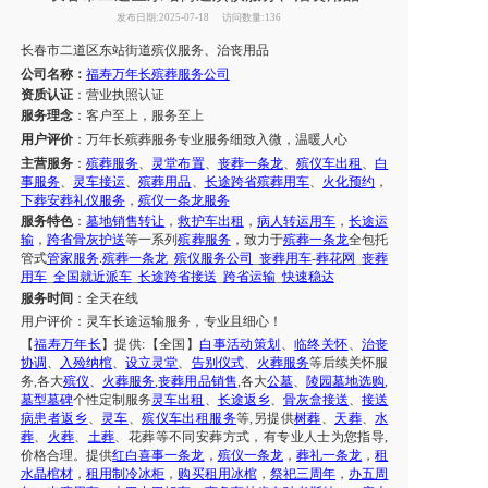
发布日期:2025-07-18
访问数量:136
长春市二道区东站街道殡仪服务、
治丧
用品
公司名称：
福寿万年长殡葬服务公司
资质认证
：营业执照认证
服务理念
：客户至上，服务至上
用户评价
：
万年长殡葬服务专业
服务
细致入微，温暖人心
主营服务
：
殡葬服务
、
灵堂布置
、
丧葬一条龙
、
殡仪车出租
、
白
事服务
、
灵车接运
、
殡葬用品
、
长途跨省殡葬用车
、
火化预约
，
下葬安葬礼仪服务
，
殡仪一条龙服务
服务特色
：
墓地销售转让
，
救护车出租
，
病人转运用车
，
长途运
输
，
跨省骨灰护送
等一系列
殡葬服务
，致力于
殡葬一条龙
全包托
管式
管家服务
.
殡葬一条龙
_
殡仪服务公司
_
丧葬用车
-
葬花网
_
丧葬
用车
_
全国就近派车
_
长途跨省接送
_
跨省运输
_
快速稳达
服务时间
：全天在线
用户评价：
灵车长途运输服务，专业且细心！
【
福寿万年长
】提供:【全国】
白事活动策划
、
临终关怀
、
治丧
协调
、
入殓纳棺
、
设立灵堂
、
告别仪式
、
火葬服务
等后续关怀服
务,各大
殡仪
、
火葬服务
,
丧葬用品销售
,各大
公墓
、
陵园墓地选购
,
墓型墓碑
个性定制服务
灵车出租
、
长途返乡
、
骨灰盒接送
、
接送
病患者返乡
、
灵车
、
殡仪车出租服务
等,另提供
树葬
、
天葬
、
水
葬
、
火葬
、
土葬
、花葬等不同安葬方式，有专业人士为您指导,
价格合理。提供
红白喜事一条龙
，
殡仪一条龙
，
葬礼一条龙
，
租
水晶棺材
，
租用制冷冰柜
，
购买租用冰棺
，
祭祀三周年
，
办五周