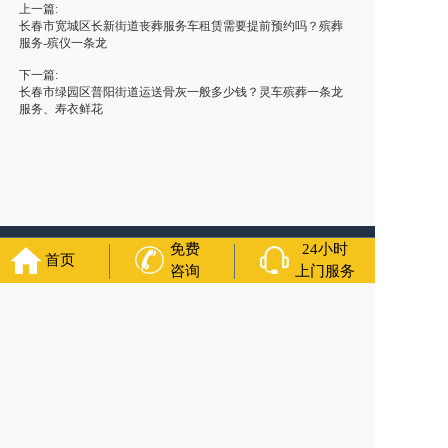
上一篇:
长春市宽城区长新街道丧葬服务车租赁需要提前预约吗？殡葬
服务-殡仪一条龙
下一篇:
长春市绿园区普阳街道运送骨灰一般多少钱？灵车殡葬一条龙
服务、寿衣鲜花
免费
24小时
友情链接：
殡葬服务
苏州丧葬公司
石家庄殡葬一条龙
长沙殡
首页
咨询
上门服务
葬服务公司
南昌青山湖灵车转运
呼和浩特灵车出租公司
哈尔
滨道里区丧葬用品
西宁城东区白事服务
潍坊奎文区殡仪馆服
务
乳山寿衣店铺
杭州上城区灵堂布置
沈阳浑南区殡葬平台
中
国墓地网
中国非急救转运网
网站建设
中国殡葬一条龙网
中国
救护车网
葬花店
葬花服务网