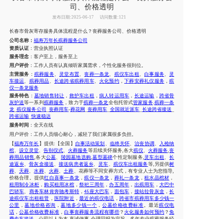
司、价格透明
发布日期:2025-06-17
访问数量:121
长春市
骨灰寄存服务具体流程是什么？
丧葬服务公司、价格透明
公司名称：
福寿万年长殡葬服务公司
资质认证
：营业执照认证
服务理念
：客户至上，服务至上
用户评价
：工作人员有认真倾听家属需求，个性化服务很到位。
主营服务
：
殡葬服务
、
灵堂布置
、
丧葬一条龙
、
殡仪车出租
、
白事服务
、
灵
车接运
、
殡葬用品
、
长途跨省
殡葬用车
、
火化预约
，
下葬安葬礼仪服务
，
殡
仪一条龙服务
服务特色
：
墓地销售转让
，
救护车出租
，
病人转运用车
，
长途运输
，
跨省骨
灰护送
等一系列
殡葬服务
，致力于
殡葬一条龙
全包托管式
管家服务
.
殡葬一条
龙
_
殡仪服务公司
_
丧葬用车
-
葬花网
_
丧葬用车
_
全国就近派车
_
长途跨省接送
_
跨省运输
_
快速稳达
服务时间
：
全天在线
用户评价：
工作人员细心耐心，减轻了我们
家属
很多负担。
【
福寿万年长
】提供
:【全国】
白事活动策划
、
临终关怀
、
治丧协调
、
入殓纳
棺
、
设立灵堂
、
告别仪式
、
火葬服务
等后续关怀服务
,各大
殡仪
、
火葬服务
,
丧
葬用品销售
,各大
公墓
、
陵园墓地选购
,
墓型墓碑
个性定制服务
,
灵车出租
、
长
途返乡
、
骨灰盒接送
、
接送病患者返乡
、
灵车
、
殡仪车出租服务
等
,另提供
树
葬
、
天葬
、
水葬
、
火葬
、
土葬
、
花葬
等不同安葬方式，有专业人士为您指导
,
价格合理。提供
红白喜事一条龙
，
殡仪一条龙
，
葬礼一条龙
，
租水晶棺材
，
租用制冷冰柜
，
购买租用冰棺
，
祭祀三周年
，
办五周年
，
出殡用车
，
大巴中
巴轿车
、
商务车林肯奔驰考斯特
，
座大巴车
，
面包车
，
接站拉骨灰盒
，
长
45
途殡仪车出租租赁
，
医院附近
，
最近的殡仪电话
，
跨省市
殡葬用车
多少钱一
公里
，
墓地价格咨询
，
墓地多少钱一个
，
公墓价格收费标准
。最近
殡仪电
话
，
公墓价格收费标准
，
白事丧葬服务流程有哪些
？
火化服务如何预约
？
免
费专车接送
。公司以人为本
,真诚做事,合理回报为宗旨，多年专业殡葬服务经