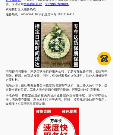
验、专注正规
白事葬礼礼仪
、
专业团队为你服务
。
欢迎拨打
全天
服务热线
服务热线：
400-000-1116 手机微信同号:18118144419
前期咨询与准备
：家属需联系丧葬服务公司，了解寄存服务详情，包括寄存
期限、费用、位置选择等。同时，准备好逝者的火化证明、经办人身份证等
必要材料。
现场办理：前往丧葬服务公司指定的骨灰寄存场所，在工作人员引导下，选
定骨灰寄存位置。工作人员会详细介绍寄存设施、环境及相关注意事项。
手续办理：持选定位置的相关凭证到业务室办理寄存手续，填写寄存登记
表，明确寄存期限、双方权利义务等内容。同时，按照规定缴纳寄存费用，
丧葬服务公司应提供正规发票。