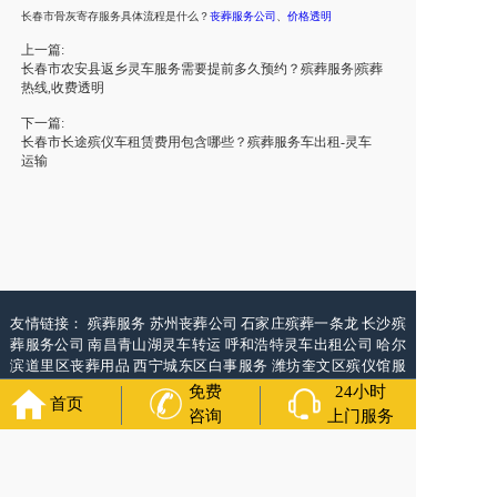
长春市
骨灰寄存服务具体流程是什么？
丧葬服务公司
、
价格透明
上一篇:
长春市农安县返乡灵车服务需要提前多久预约？殡葬服务|殡葬
热线,收费透明
下一篇:
长春市长途殡仪车租赁费用包含哪些？殡葬服务车出租-灵车
运输
友情链接：
殡葬服务
苏州丧葬公司
石家庄殡葬一条龙
长沙殡
葬服务公司
南昌青山湖灵车转运
呼和浩特灵车出租公司
哈尔
滨道里区丧葬用品
西宁城东区白事服务
潍坊奎文区殡仪馆服
务
乳山寿衣店铺
杭州上城区灵堂布置
沈阳浑南区殡葬平台
中
免费
24小时
首页
国墓地网
中国非急救转运网
网站建设
中国殡葬一条龙网
中国
咨询
上门服务
救护车网
葬花店
葬花服务网