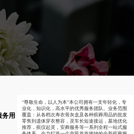
“尊敬生命，以人为本”本公司拥有一支年轻化，专
业化，知识化，高水平的优秀服务团队。业务范围
服务用
覆盖：从各档次寿衣骨灰盒及各种殡葬用品的批发
零售到遗体穿衣整容，灵车长短途接运，墓地优化
推荐，殡仪起灵，安葬服务等一系列全程一站式服
务体系，全力打造一个市民首肯接纳的全新殡葬服