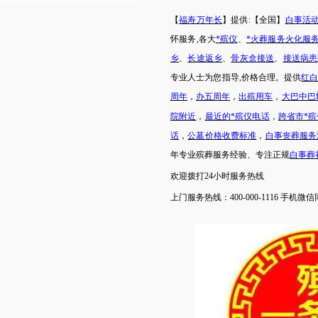
【
福寿万年长
】提供
:【全国】
白事活
怀服务
,各大
*殡仪
、
*火葬服务火化服
乡
、
长途返乡
、
骨灰盒接送
、
接送病患
专业人士为您指导
,价格合理。提供
红
周年
，
办五周年
，
出殡用车
，
大巴中巴
院附近
，
最近的*殡仪电话
，
跨省市*
话
，
公墓价格收费标准
，
白事丧葬服务
年专业殡葬服务经验、专注正规
白事葬
欢迎拨打
24小时服务热线
上门服务热线：
400-000-1116 手机微信同