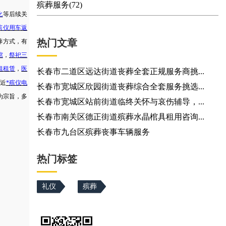
殡葬服务(72)
化
等后续关
殡仪用车返
热门文章
葬方式，有
棺
，
祭祀三
租租赁
，
医
长春市二道区远达街道丧葬全套正规服务商挑...
近
*殡仪电
长春市宽城区欣园街道丧葬综合全套服务挑选...
为宗旨，多
长春市宽城区站前街道临终关怀与哀伤辅导，...
长春市南关区德正街道殡葬水晶棺具租用咨询...
长春市九台区殡葬丧事车辆服务
热门标签
礼仪
殡葬