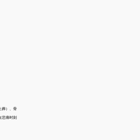
土葬）、骨
在悲痛时刻