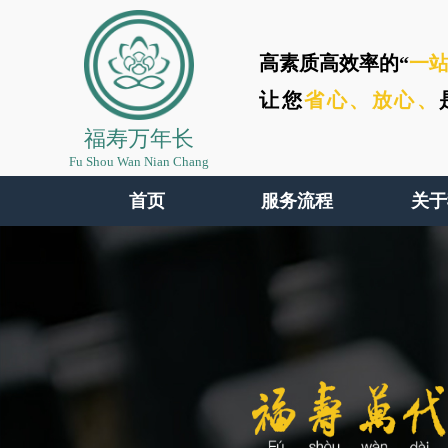
高素质高效率的“
一
让您
省心、
放心、
福寿万年长
Fu Shou Wan Nian Chang
首页
服务流程
关于