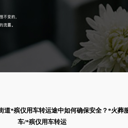
街道*殡仪用车转运途中如何确保安全？*火葬
车/*殡仪用车转运