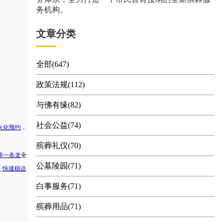
务机构。
文章分类
全部(647)
政策法规(112)
与佛有缘(82)
社会公益(74)
火化预约
，
殡葬礼仪(70)
葬一条龙
全
公墓陵园(71)
_
快速稳达
白事服务(71)
殡葬用品(71)