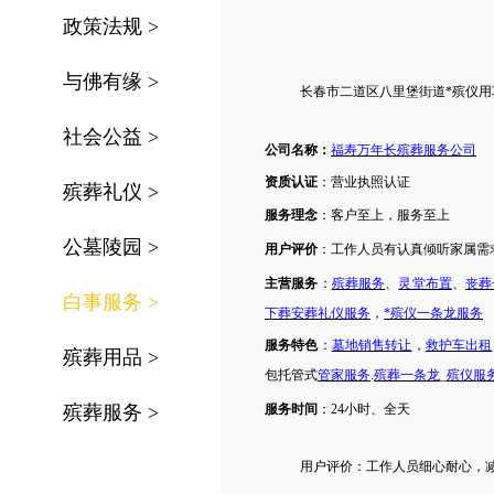
政策法规
>
与佛有缘
>
长春市
二道区八里堡街道
*殡仪
社会公益
>
公司名称：
福寿万年长殡葬服务公司
资质认证
：营业执照认证
殡葬礼仪
>
服务理念
：客户至上，服务至上
公墓陵园
>
用户评价
：工作人员有认真倾听家属需
主营服务
：
殡葬服务
、
灵堂布置
、
丧葬
白事服务
>
下葬安葬礼仪服务
，
*殡仪一条龙服务
服务特色
：
墓地销售转让
，
救护车出租
殡葬用品
>
包托管式
管家服务
.
殡葬一条龙
_
殡仪服
殡葬服务
>
服务时间
：
24小时、全天
用户评价：
工作人员细心耐心，