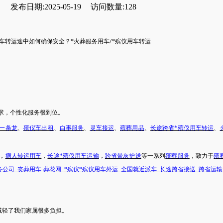
发布日期:2025-05-19
访问数量:128
用车转运途中如何确保安全？
*火葬服务用车
*殡仪用车转运
/
求，个性化服务很到位。
一条龙
、
殡仪车出租
、
白事服务
、
灵车接运
、
殡葬用品
、
长途跨省*殡仪用车转运
、
，
病人转运用车
，
长途*殡仪用车运输
，
跨省骨灰护送
等一系列
殡葬服务
，致力于
殡
务公司
_
丧葬用车
-
葬花网
_
*殡仪*殡仪用车外运
_
全国就近派车
_
长途跨省接送
_
跨省运输
减轻了我们
家属
很多负担。