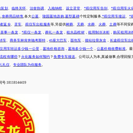
动策划
、
临终关怀
、
治丧协调
、
入殓纳棺
、
设立灵堂
、
*殡仪用车告别
、
*殡仪用车火
务
,
丧葬用品销售
,各大
公墓
、
陵园墓地选购
,
墓型墓碑
个性定制服务
,
*殡仪用车接运
、
*
者返乡
、
灵车
、
殡仪车出租服务
等
,另提供
树葬
、
天葬
、
水葬
、
火葬
、
土葬
等不同安
白喜事一条龙
，
*殡仪一条龙
，
葬礼一条龙
，
租水晶棺材
，
租用制冷冰柜
，
购买租用冰
轿车
、
商务车林肯奔驰考斯特
，
座大巴车
，
面包车
，
接站拉骨灰盒
，
长途殡仪车出
45
殡仪用车转运多少钱一公里
，
墓地价格咨询
，
墓地多少钱一个
，
公墓价格收费标准
。最
流程有哪些
？
火化服务如何预约
？
免费专车接送
。公司以人为本
,真诚做事,合理回报
礼礼仪
、
专业团队为你服务
。
号:18118144419